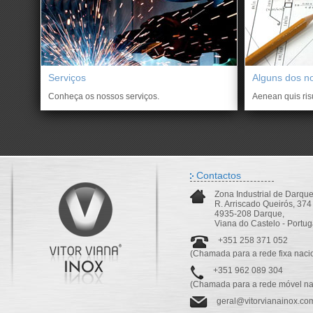
Serviços
Alguns dos no
Conheça os nossos serviços.
Aenean quis risu
Contactos
Zona Industrial de Darqu
R. Arriscado Queirós, 374
4935-208 Darque,
Viana do Castelo - Portug
+351 258 371 052
(Chamada para a rede fixa naci
+351 962 089 304
(Chamada para a rede móvel na
geral@vitorvianainox.co