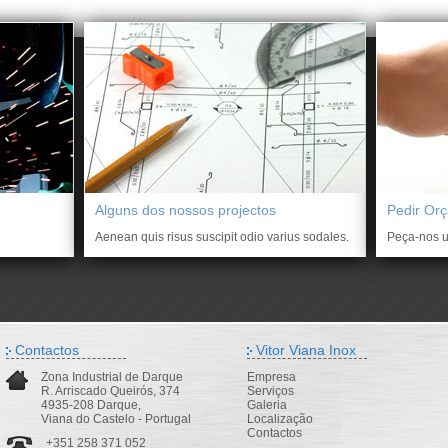
Alguns dos nossos projectos
Pedir Or
Aenean quis risus suscipit odio varius sodales.
Peça-nos u
Contactos
Vitor Viana Inox
Zona Industrial de Darque
Empresa
R. Arriscado Queirós, 374
Serviços
4935-208 Darque,
Galeria
Viana do Castelo - Portugal
Localização
Contactos
+351 258 371 052