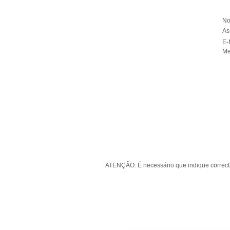
No
As
E-
Me
ATENÇÃO:
É necessário que indique correc